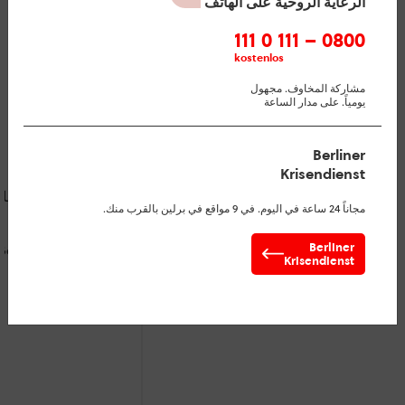
الرعایة الروحیة علی الهاتف
0800 – 111 0 111
kostenlos
مشاركة المخاوف. مجهول
يومياً. على مدار الساعة
Berliner
Krisendienst
[U25] منع الإنتحار- على
 أقارب حول
مجاناً 24 ساعة في اليوم. في 9 مواقع في برلين بالقرب منك.
الانترنت برلین - [U25]
الإنتحار/ برلين
Berlin Online-
Berliner
ße 13, 12459 Berlin
Suizidprävention
Krisendienst