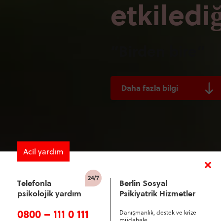
etkilediğ
“Birden bire“
Daha fazla bilgi
Acil yardım
Telefonla
Berlin Sosyal
psikolojik yardım
Psikiyatrik Hizmetler
0800 – 111 0 111
Danışmanlık, destek ve krize
müdahale.