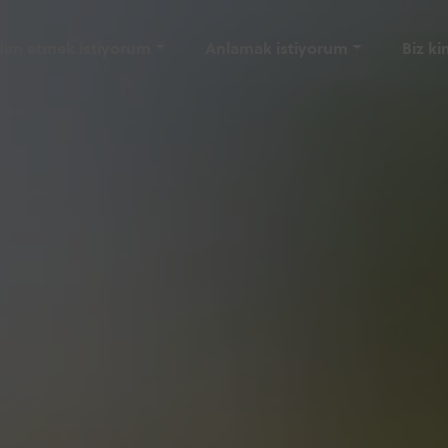
dım etmek istiyorum
Anlamak istiyorum
Biz ki