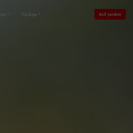
miz
Türkçe
Acil yardım