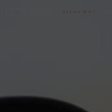
Artık yoruldum
Yar