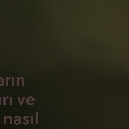
arın
rı ve
 nasıl