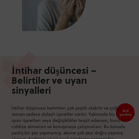
İntihar düşüncesi –
Belirtiler ve uyarı
sinyalleri
İntihar düşüncesi belirtileri çok çeşitli olabilir ve çoğu
Acil
zaman sadece dolaylı işaretler vardır. Yakınında bu tür
yardım
uyarı işaretleri veya değişiklikler tespit edersen, bunu
ciddiye almalısın ve konuşmaya çalışmalısın. Bu konuda
yanlış bir şey yapmamış, aksine çok şeyi doğru yapmış