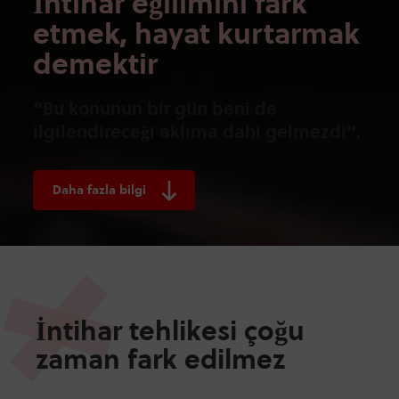
İntihar eğilimini fark
etmek, hayat kurtarmak
demektir
“Bu konunun bir gün beni de
ilgilendireceği aklıma dahi gelmezdi”.
Daha fazla bilgi
İntihar tehlikesi çoğu
zaman fark edilmez