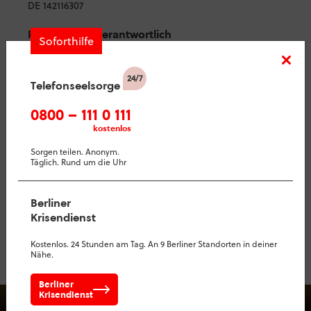
DE 142116307
Redaktionell verantwortlich
Soforthilfe
Markus Geißler
EU-Streitschlichtung
Telefonseelsorge
Die Europäische Kommission stellt eine Plattform zur
Online-Streitbeilegung (OS) bereit:
0800 – 111 0 111
https://ec.europa.eu/consumers/odr/
.
kostenlos
Unsere E-Mail-Adresse finden Sie oben im Impressum.
Sorgen teilen. Anonym.
Täglich. Rund um die Uhr
Verbraucher­streit­beilegung/Universal­
schlichtungs­stelle
Wir sind nicht bereit oder verpflichtet, an
Berliner
Streitbeilegungsverfahren vor einer
Krisendienst
Verbraucherschlichtungsstelle teilzunehmen.
Kostenlos. 24 Stunden am Tag. An 9 Berliner Standorten in deiner
Nähe.
Berliner
Krisendienst