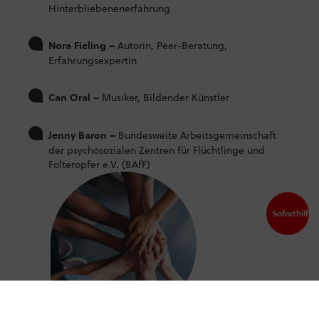
Hinterbliebenenerfahrung
Autorin, Peer-Beratung,
Nora Fieling –
Erfahrungsexpertin
Musiker, Bildender Künstler
Can Oral –
Bundesweite Arbeitsgemeinschaft
Jenny Baron –
der psychosozialen Zentren für Flüchtlinge und
Folteropfer e.V. (BAfF)
Soforthilfe