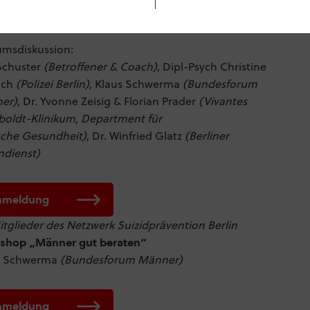
svortrag: „Suizidalität in den Streitkräften“
Gerd-Dieter Willmund
(Bundeswehrkrankenhaus)
umsdiskussion:
Schuster
(Betroffener & Coach)
, Dipl-Psych Christine
ach
(Polizei Berlin)
, Klaus Schwerma
(Bundesforum
er)
, Dr. Yvonne Zeisig & Florian Prader
(Vivantes
oldt-Klinikum, Department für
sche Gesundheit)
, Dr. Winfried Glatz
(Berliner
ndienst)
nmeldung
itglieder des Netzwerk Suizidprävention Berlin
shop „Männer gut beraten“
s Schwerma
(Bundesforum Männer)
nmeldung