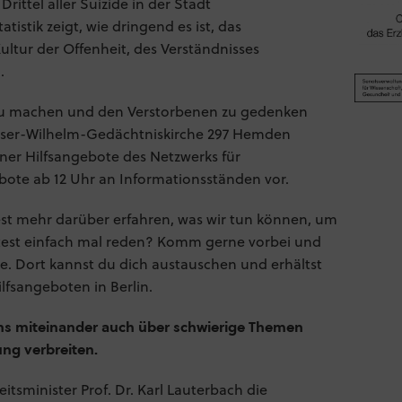
ttel aller Suizide in der Stadt
istik zeigt, wie dringend es ist, das
ltur der Offenheit, des Verständnisses
.
u machen und den Verstorbenen zu gedenken
iser-Wilhelm-Gedächtniskirche 297 Hemden
ner Hilfsangebote des Netzwerks für
ebote ab 12 Uhr an Informationsständen vor.
st mehr darüber erfahren, was wir tun können, um
test einfach mal reden? Komm gerne vorbei und
. Dort kannst du dich austauschen und erhältst
lfsangeboten in Berlin.
uns miteinander auch über schwierige Themen
g verbreiten.
itsminister Prof. Dr. Karl Lauterbach die