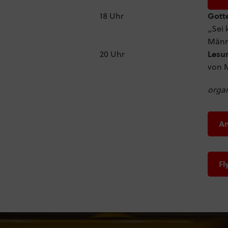
18 Uhr
Gotte
„Sei 
Männ
20 Uhr
Lesu
von 
organ
A
Fl