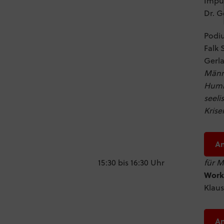
Impul
Dr. 
Podi
Falk 
Gerl
Männ
Humb
seeli
Krise
A
15:30 bis 16:30 Uhr
für M
Work
Klau
A