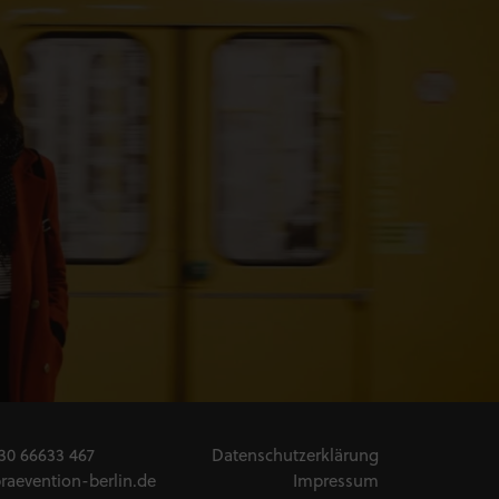
30 66633 467
Datenschutzerklärung
raevention-berlin.de
Impressum