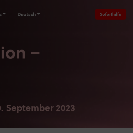
s
Deutsch
Soforthilfe
ion –
0. September 2023