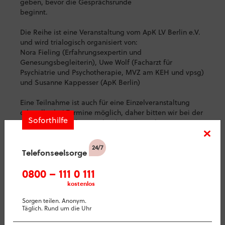
geben, bevor die Gesprächsrunde
beginnt.
Die Reihe ist eine Veranstaltung vom ApK LV Berlin e.V.
und wird trialogisch organisiert von:
Nora Fieling (Erfahrungsexpertin und
Genesungsbegleiterin), Uwe Wolf (Facharzt für
Psychiatrie und Psychotherapie, MVZ am KEH und vpsg)
und Susanne Kappesser (ApK Berlin)
Eine Teilnahme ist auch für eine Einzelveranstaltung
oder alle drei Termine möglich, daher bitten wir bei der
Soforthilfe
Anmeldung um die Angabe des gewünschten Datums:
anmeldung@apk-berlin.de
Telefonseelsorge
Zum Flyer der Veranstaltung
0800 – 111 0 111
kostenlos
Sorgen teilen. Anonym.
Täglich. Rund um die Uhr