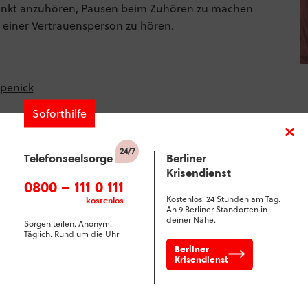
punkt anzuhören, Pausen beim Zuhören zu machen
einer Vertrauensperson zu hören.
öpenick
Soforthilfe
 Personen
prävention
Telefonseelsorge
Berliner
Krisendienst
die einen Angehörigen durch Suizid verloren haben
0800 – 111 0 111
Kostenlos. 24 Stunden am Tag.
kostenlos
An 9 Berliner Standorten in
g der Suizidprävention 2020
deiner Nähe.
Sorgen teilen. Anonym.
Täglich. Rund um die Uhr
Berliner
Krisendienst