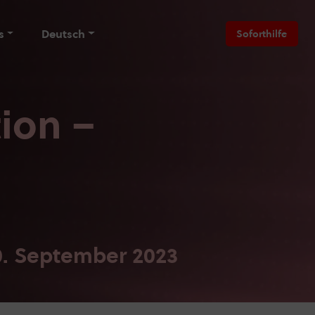
s
Deutsch
Soforthilfe
ion –
0. September 2023